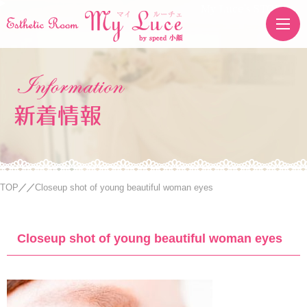
My Luce's STORE
新着情報
TOP
Closeup shot of young beautiful woman eyes
Closeup shot of young beautiful woman eyes