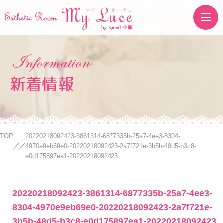
My Luce's STORE
新着情報
TOP
20220218092423-3861314-6877335b-25a7-4ee3-8304-
4970e9eb69e0-20220218092423-2a7f721e-3b5b-48d5-b3c8-
e0d175897ea1-20220218092423
20220218092423-3861314-6877335b-25a7-4ee3-
8304-4970e9eb69e0-20220218092423-2a7f721e-
3b5b-48d5-b3c8-e0d175897ea1-20220218092423